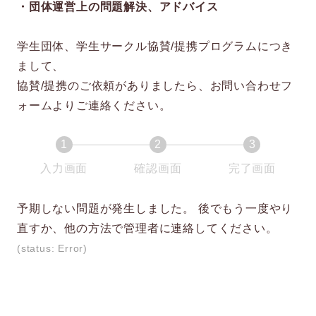
・団体運営上の問題解決、アドバイス
学生団体、学生サークル協賛/提携プログラムにつき
まして、
協賛/提携のご依頼がありましたら、お問い合わせフ
ォームよりご連絡ください。
1
2
3
現
現
現
入力画面
確認画面
完了画面
在
在
在
表
表
表
予期しない問題が発生しました。 後でもう一度やり
示
示
示
直すか、他の方法で管理者に連絡してください。
さ
さ
さ
(status: Error)
れ
れ
れ
て
て
て
い
い
い