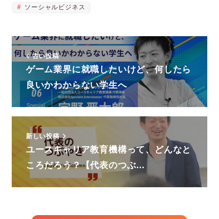
る
る
る
ソーシャルビジネス
画
画
画
面
面
面
で
で
で
古い投稿
す。
す。
す。
ゲーム業界に就職したいけど、何したら
良いかわからない学生へ
新しい投稿
ユースキャリア教育機構って、どんなと
ころだろう？【代表のつぶ…