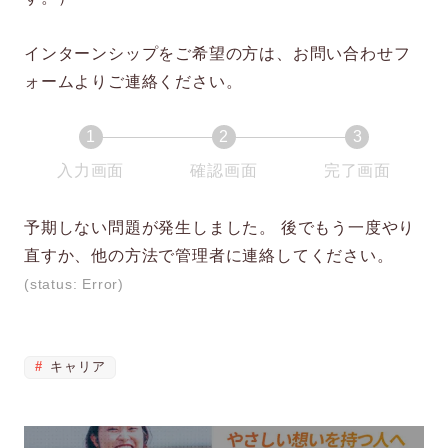
インターンシップをご希望の方は、お問い合わせフ
ォームよりご連絡ください。
1
2
3
現
現
現
入力画面
確認画面
完了画面
在
在
在
表
表
表
予期しない問題が発生しました。 後でもう一度やり
示
示
示
直すか、他の方法で管理者に連絡してください。
さ
さ
さ
(status: Error)
れ
れ
れ
て
て
て
い
い
い
キャリア
る
る
る
画
画
画