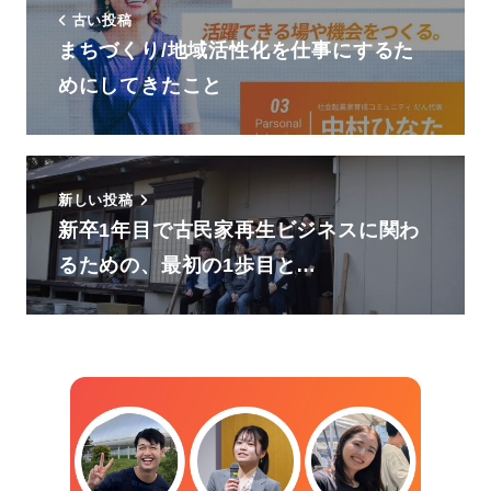
面
面
面
古い投稿
で
で
で
まちづくり/地域活性化を仕事にするた
す。
す。
す。
めにしてきたこと
新しい投稿
新卒1年目で古民家再生ビジネスに関わ
るための、最初の1歩目と…