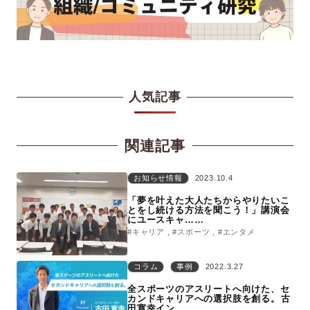
人気記事
関連記事
お知らせ情報
2023.10.4
「夢を叶えた大人たちからやりたいこ
とをし続ける方法を聞こう！」講演会
にユースキャ……
#キャリア
#スポーツ
#エンタメ
コラム
事例
2022.3.27
全スポーツのアスリートへ向けた、セ
カンドキャリアへの選択肢を創る。古
田寛幸イン……