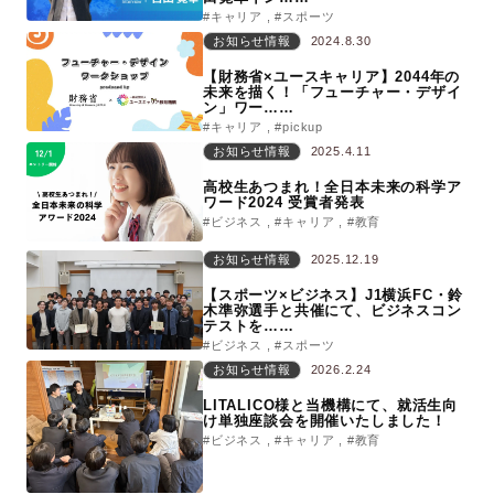
#キャリア
#スポーツ
お知らせ情報
2024.8.30
【財務省×ユースキャリア】2044年の
未来を描く！「フューチャー・デザイ
ン」ワー……
#キャリア
#pickup
お知らせ情報
2025.4.11
高校生あつまれ！全日本未来の科学ア
ワード2024 受賞者発表
#ビジネス
#キャリア
#教育
お知らせ情報
2025.12.19
【スポーツ×ビジネス】J1横浜FC・鈴
木準弥選手と共催にて、ビジネスコン
テストを……
#ビジネス
#スポーツ
お知らせ情報
2026.2.24
LITALICO様と当機構にて、就活生向
け単独座談会を開催いたしました！
#ビジネス
#キャリア
#教育