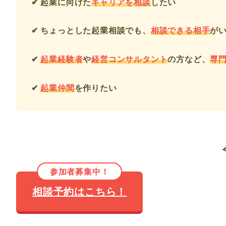
✔ 起業に向けた
キャリアを相談
したい
✔ ちょっとした起業相談でも、
相談できる相手
が
✔
起業経験者
や
経営コンサルタント
の方など、
専
✔
起業仲間
を作りたい
参加者募集中！
相談予約はこちら！