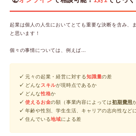
起業は個人の人生においてとても重要な決断を含み、
と思います！
個々の事情については、例えば…
✓
元々の起業・経営に対する
知識量
の差
✓
どんな
スキル
が現時点であるか
✓
どんな
性格
か
✓
使えるお金
の額（事業内容によっては
初期費用
✓
年齢や性別、学生生活、キャリアの志向性など
✓
住んでいる
地域
による差