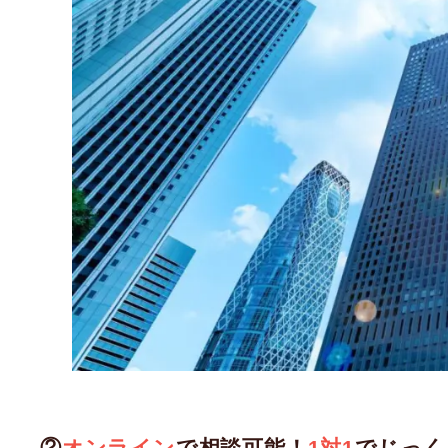
②
オンライン
で相談可能！
1対1
でじっく