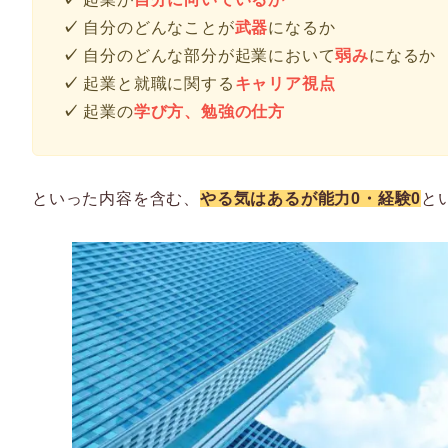
✓
自分のどんなことが
武器
になるか
✓
自分のどんな部分が起業において
弱み
になるか
✓
起業と就職に関する
キャリア視点
✓
起業の
学び方、勉強の仕方
といった内容を含む、
やる気はあるが能力0・経験0
と