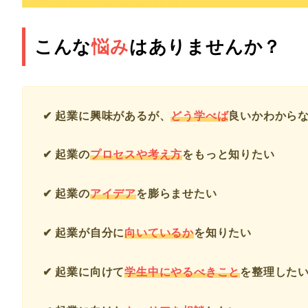
こんな
悩み
はありませんか？
✔ 起業に興味があるが、
どう学べば
良いかわから
✔ 起業の
プロセスや考え方
をもっと知りたい
✔ 起業の
アイデア
を膨らませたい
✔ 起業が自分に
向いているか
を知りたい
✔ 起業に向けて
学生中にやるべきこと
を整理した