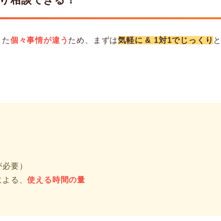
また
個々事情が違う
ため、まずは
気軽に & 1対1でじっくり
が必要）
による、
使える時間の量