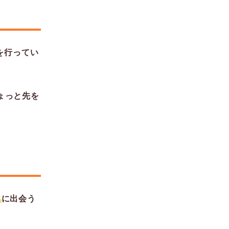
を行ってい
ょっと先を
」
に出会う