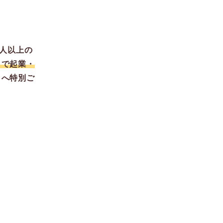
0人以上の
日で起業・
トへ特別ご