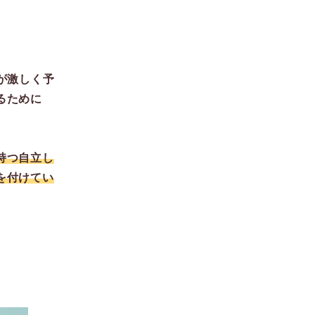
が激しく予
るために
持つ自立し
を付けてい