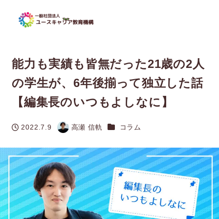
能力も実績も皆無だった21歳の2人
の学生が、6年後揃って独立した話
【編集長のいつもよしなに】
カテゴリー
2022.7.9
高瀬 信軌
コラム
投稿日
著
者