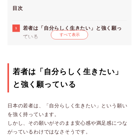
目次
若者は「自分らしく生きたい」と強く願っ
すべて表示
ている
理想と現実のギャップが、自己否定に変わ
るとき
若者は「自分らしく生きたい」
それは「意志の弱さ」ではなく、心の資源
と強く願っている
が減っているサインかも
若い時期は、理想に向かうための資源を育
日本の若者は、「自分らしく生きたい」という願い
てている途中
を強く持っています。
理想を下げるのではなく、扱い方を変える
しかし、その願いがそのまま安心感や満足感につな
がっているわけではなさそうです。
1. 成果だけで自己価値を測らない