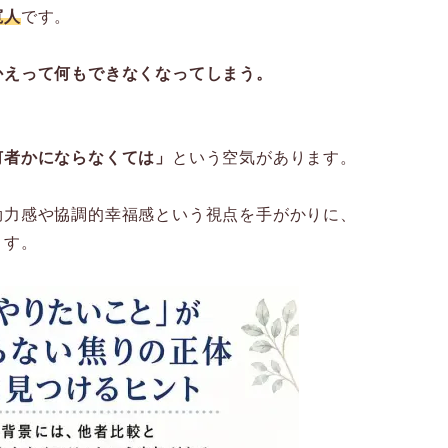
寛人
です。
かえって何もできなくなってしまう。
何者かにならなくては」
という空気があります。
効力感や協調的幸福感という視点を手がかりに、
ます。