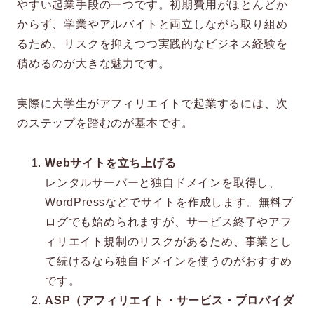
方法2.競合調査を怠らない
やすい起業手段の一つです。初期費用がほとんどか
からず、学業やアルバイトと両立しながら取り組め
方法3.余力があればSNSの運用も行う
るため、リスクを抑えつつ実践的なビジネス経験を
積めるのが大きな魅力です。
方法4.PDCAを回し続ける
学生がアフィリエイトを始める前に4つの注
実際に大学生がアフィリエイトで起業するには、次
意点
のステップを踏むのが基本です。
注意点1.すぐには稼げない
Webサイトを立ち上げる
レンタルサーバーと独自ドメインを取得し、
注意点2.詐欺やねずみ講に注意
WordPressなどでサイトを作成します。無料ブ
ログでも始められますが、サービス終了やアフ
注意点3.扶養と確定申告を理解する
ィリエイト規制のリスクがあるため、事業とし
注意点4.本業は「学生」であることを忘れ
て続けるなら独自ドメインを使うのがおすすめ
ない
です。
ASP（アフィリエイト・サービス・プロバイダ
大学生がアフィリエイト起業を学ぶならユ