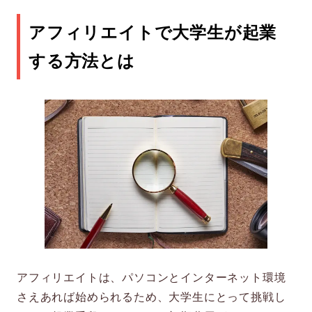
つくスキル5選
アフィリエイトで大学生が起業
スキル1.ライティングスキル
する方法とは
スキル2.サイト作成スキル
スキル3.情報収集スキル
スキル4.問題解決・PDCAスキル
スキル5.マーケティング・Webマーケテ
ィングスキル
アフィリエイトスキルを伸ばすための4つの
方法
アフィリエイトは、パソコンとインターネット環境
方法1.ひたすら書く
さえあれば始められるため、大学生にとって挑戦し