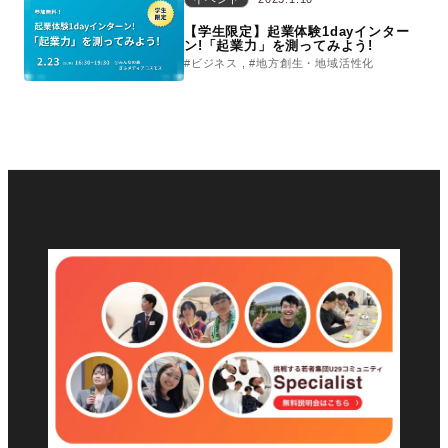
【学生限定】起業体験1dayインター
ン!「起業力」を測ってみよう!
#ビジネス
#地方創生・地域活性化