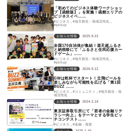
「初めてのビジネス体験ワークショッ
プ【函館版】」を実施！函館エリアの
ビジネスイベ……
#ビジネス
#地方創生・地域活性化
#pickup
お知らせ情報
2025.9.22
全国170自治体が集結！楽天超ふるさ
と納税祭にて「ふるさと住民応援カー
ドゲーム」……
#ビジネス
#地方創生・地域活性化
#pickup
お知らせ情報
2026.5.12
GWは乾杯でスタート！立飛ビールを
楽しみながら可能性を広げる「第1回
BUZZ ……
#ビジネス
#コミュニティ
#地方創生・地
域活性化
お知らせ情報
2024.2.16
東京証券取引所にて「若者の金融リテ
ラシー向上」をテーマとする学生ピッ
チコンテスト……
#ビジネス
#金融・投資
イベント
2025.1.10