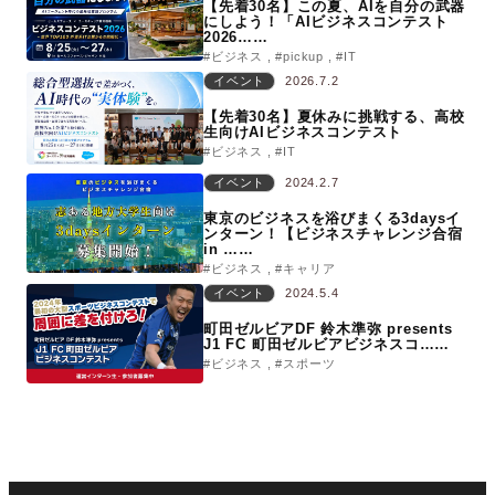
【先着30名】この夏、AIを自分の武器
にしよう！「AIビジネスコンテスト
2026……
#ビジネス
#pickup
#IT
イベント
2026.7.2
【先着30名】夏休みに挑戦する、高校
生向けAIビジネスコンテスト
#ビジネス
#IT
イベント
2024.2.7
東京のビジネスを浴びまくる3daysイ
ンターン！【ビジネスチャレンジ合宿
in ……
#ビジネス
#キャリア
イベント
2024.5.4
町田ゼルビアDF 鈴木準弥 presents
J1 FC 町田ゼルビアビジネスコ……
#ビジネス
#スポーツ