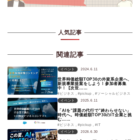
人気記事
関連記事
イベント
2024.6.11
世界時価総額TOP30の外資系企業へ、
新規事業提案をしよう！参加者募集
中！【次世……
#ビジネス
#pickup
#ソーシャルビジネス
イベント
2025.6.11
「AIを"課題の代行で"終わらせない」
時代へ。時価総額TOP30のIT企業と挑
む……
#ビジネス
#pickup
#IT
イベント
2026.6.30