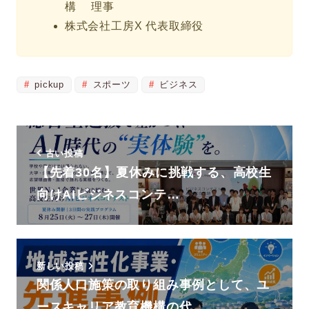
構 理事
株式会社工房X 代表取締役
pickup
スポーツ
ビジネス
古い投稿
【先着30名】夏休みに挑戦する、高校生
向けAIビジネスコンテ…
新しい投稿
関係人口施策の取り組み事例として、ユ
ースキャリア教育機構の代…