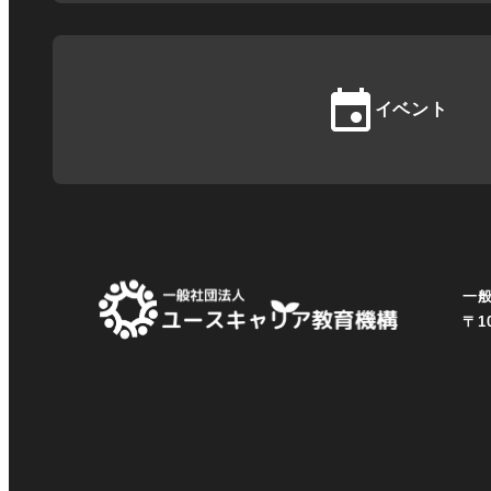
イベント
一
〒1