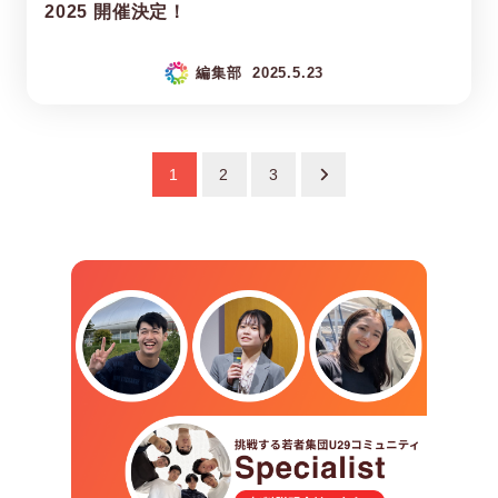
2025 開催決定！
編集部
2025.5.23
投
1
2
3
稿
の
ペ
ー
ジ
送
り