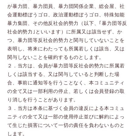
が暴力団、暴力団員、暴力団関係企業、総会屋、社
会運動標ぼうゴロ、政治運動標ぼうゴロ、特殊知能
暴力集団、その他反社会的勢力（以下、｢暴力団等反
社会的勢力｣といいます）に所属又は該当せず、か
つ、暴力団等反社会的勢力と関与していないことを
表明し、将来にわたっても所属若しくは該当、又は
関与しないことを確約するものとします。
２．当方は、会員が暴力団等反社会的勢力に所属若
しくは該当する、又は関与していると判断した場
合、事前に通知等を行うことなく、本コミュニティ
の全て又は一部利用の停止、若しくは会員登録の取
り消しを行うことがあります。
３．当方は本条に基づく会員の違反による本コミュ
ニティの全て又は一部の使用停止並びに解約によっ
て生じた損害について一切の責任を負わないものと
します。